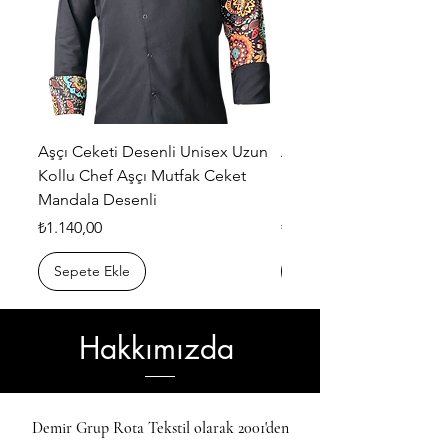
Aşçı Ceketi Desenli Unisex Uzun
Aşçı Ceketi Desenli Un
Kollu Chef Aşçı Mutfak Ceket
Kollu Chef Aşçı Mutfak
Mandala Desenli
Etnik Desenli
Fiyat
Fiyat
₺1.140,00
₺1.140,00
Sepete Ekle
Sepete Ekle
Hakkımızda
Demir Grup Rota Tekstil olarak 2001'den