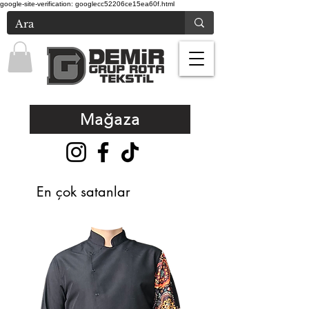
google-site-verification: googlecc52206ce15ea60f.html
Mağaza
En çok satanlar