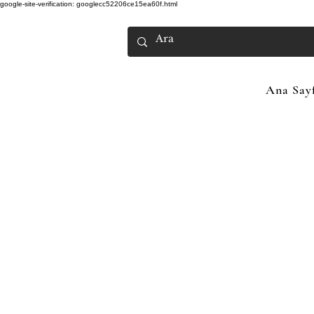
google-site-verification: googlecc52206ce15ea60f.html
Ana Say