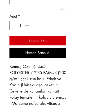
0/500
Adet
*
Sepete Ekle
Hemen Satın Al
Kumaş Özelliği %65
POLYESTER / %35 PAMUK (200
g/m ).; ; ; Uzun kollu Erkek ve
Kadın (Unisex) aşçı ceketi.; ; ;
Ceketlerde kullanılan kumaş
kolay temizlenir, kolay ütülenir.; ;
; Malzeme nefes alır, vücuda