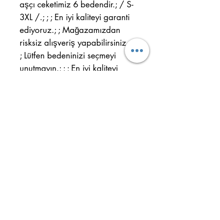
aşçı ceketimiz 6 bedendir.; / S-
3XL /.; ; ; En iyi kaliteyi garanti
ediyoruz.; ; Mağazamızdan
risksiz alışveriş yapabilirsiniz.; ;
; Lütfen bedeninizi seçmeyi
unutmayın.; ; ; En iyi kaliteyi
deneyin ve farkı görün.; ; ; ;
Ulus Mah. Cahit Sıtkı Cad.
No : 32/B Kepez - ANTALYA
Gsm : +90 554 884 29 61
Tel : +90 242 344 33 22
Önemli Bilgiler