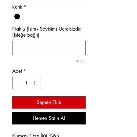
Renk
*
Nakış (İsim - Soyisim) Ücretsizdir.
(isteğe bağlı)
0/500
Adet
*
Sepete Ekle
Hemen Satın Al
Kumaş Özelliği %65