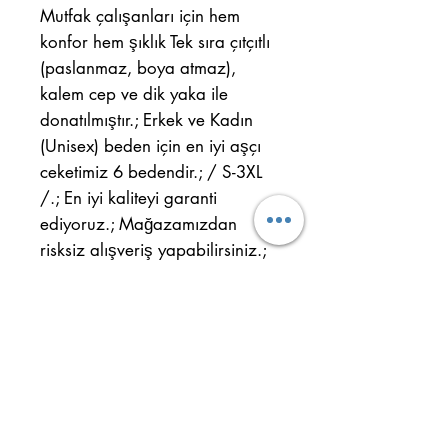
Mutfak çalışanları için hem
konfor hem şıklık Tek sıra çıtçıtlı
(paslanmaz, boya atmaz),
kalem cep ve dik yaka ile
donatılmıştır.; Erkek ve Kadın
(Unisex) beden için en iyi aşçı
ceketimiz 6 bedendir.; / S-3XL
/.; En iyi kaliteyi garanti
ediyoruz.; Mağazamızdan
risksiz alışveriş yapabilirsiniz.;
Lütfen bedeninizi seçmeyi
unutmayın.; En iyi kaliteyi
deneyin ve farkı görün.;