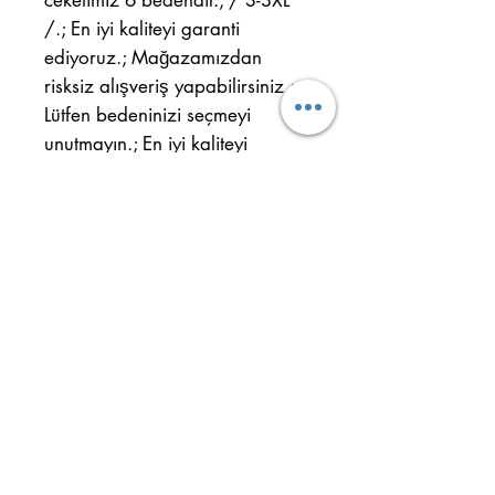
/.; En iyi kaliteyi garanti
ediyoruz.; Mağazamızdan
risksiz alışveriş yapabilirsiniz.;
Lütfen bedeninizi seçmeyi
unutmayın.; En iyi kaliteyi
deneyin ve farkı görün.;
Ulus Mah. Cahit Sıtkı Cad.
No : 32/B Kepez - ANTALYA
Gsm : +90 554 884 29 61
Tel : +90 242 344 33 22
Önemli Bilgiler
Teslimat ve İade Şartları