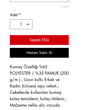
0/500
Adet
*
Sepete Ekle
Hemen Satın Al
Kumaş Özelliği %65
POLYESTER / %35 PAMUK (200
g/m ).; Uzun kollu Erkek ve
Kadın (Unisex) aşçı ceketi.;
Ceketlerde kullanılan kumaş
kolay temizlenir, kolay ütülenir.;
Malzeme nefes alır, vücuda