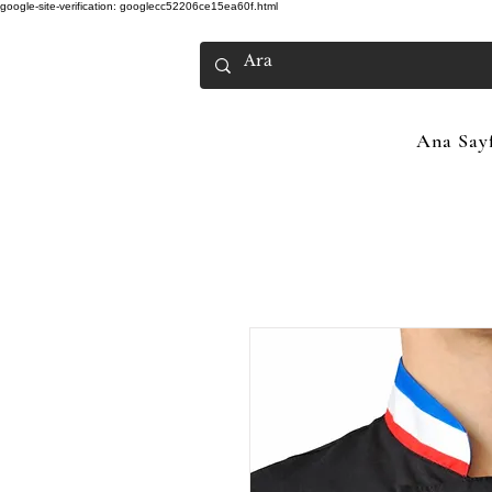
google-site-verification: googlecc52206ce15ea60f.html
Ana Say