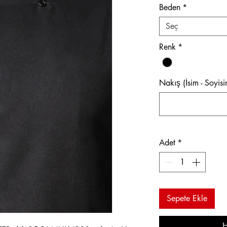
Beden
*
Seç
Renk
*
Nakış (İsim - Soyisi
Adet
*
Sepete Ekle
H