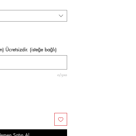
m) Ücretsizdir. (isteğe bağlı)
0/500
emen Satın Al