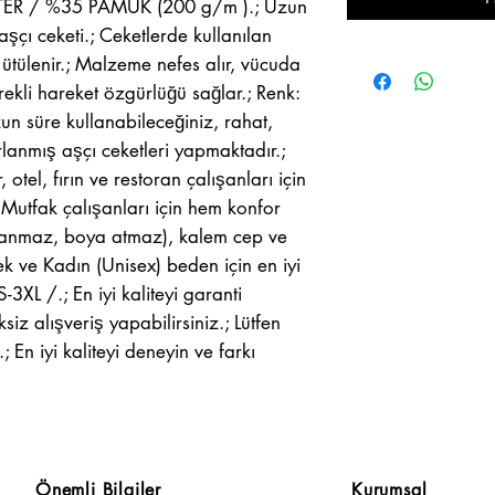
TER / %35 PAMUK (200 g/m ).; Uzun
aşçı ceketi.; Ceketlerde kullanılan
ütülenir.; Malzeme nefes alır, vücuda
kli hareket özgürlüğü sağlar.; Renk:
n süre kullanabileceğiniz, rahat,
lanmış aşçı ceketleri yapmaktadır.;
 otel, fırın ve restoran çalışanları için
; Mutfak çalışanları için hem konfor
paslanmaz, boya atmaz), kalem cep ve
kek ve Kadın (Unisex) beden için en iyi
-3XL /.; En iyi kaliteyi garanti
z alışveriş yapabilirsiniz.; Lütfen
 En iyi kaliteyi deneyin ve farkı
Önemli Bilgiler
Kurumsal