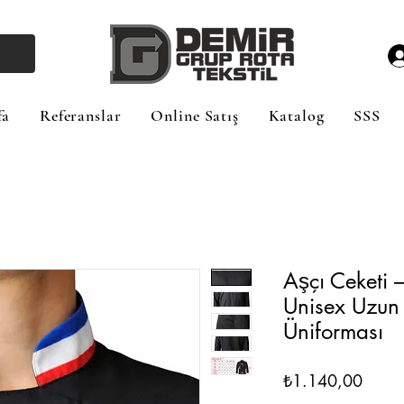
fa
Referanslar
Online Satış
Katalog
SSS
Aşçı Ceketi 
Unisex Uzun 
Üniforması
Fiyat
₺1.140,00