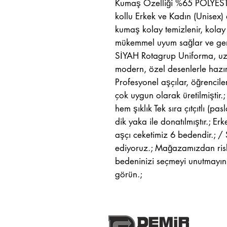
Kumaş Özelliği %65 POLYES
kollu Erkek ve Kadın (Unisex) 
kumaş kolay temizlenir, kolay 
mükemmel uyum sağlar ve gere
SİYAH Rotagrup Uniforma, uzu
modern, özel desenlerle hazır
Profesyonel aşçılar, öğrenciler,
çok uygun olarak üretilmiştir.
hem şıklık Tek sıra çıtçıtlı (
dik yaka ile donatılmıştır.; Er
aşçı ceketimiz 6 bedendir.; / S
ediyoruz.; Mağazamızdan risksi
bedeninizi seçmeyi unutmayın.;
görün.;