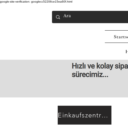
google-site-verification: googlecc52206ce15ea60f.html
Starts
H
Einkaufszentrum