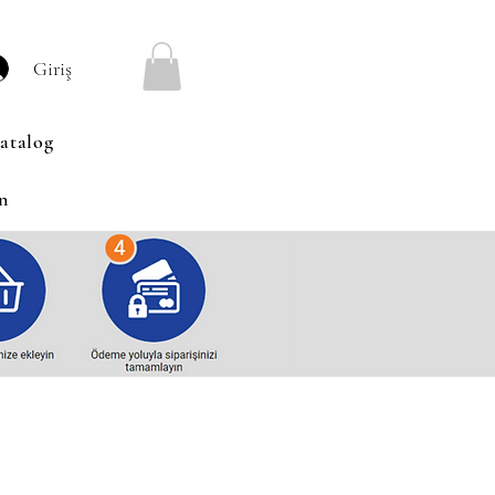
Giriş
atalog
n