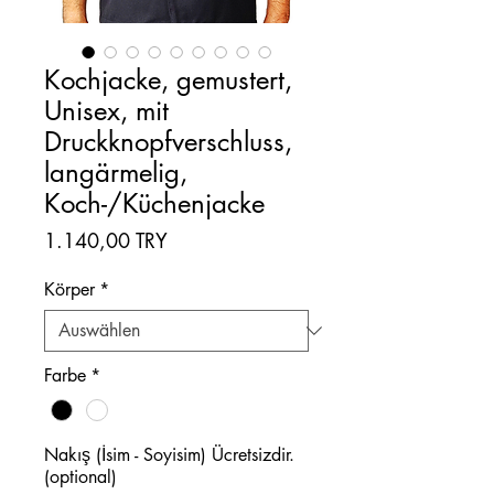
Kochjacke, gemustert,
Unisex, mit
Druckknopfverschluss,
langärmelig,
Koch-/Küchenjacke
Preis
1.140,00 TRY
Körper
*
Farbe
*
Nakış (İsim - Soyisim) Ücretsizdir.
(optional)