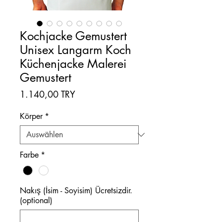
Kochjacke Gemustert
Unisex Langarm Koch
Küchenjacke Malerei
Gemustert
Preis
1.140,00 TRY
Körper
*
Farbe
*
Nakış (İsim - Soyisim) Ücretsizdir.
(optional)