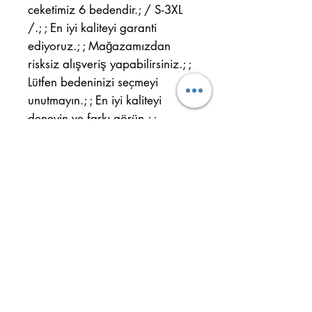
ceketimiz 6 bedendir.; / S-3XL
/.; ; En iyi kaliteyi garanti
ediyoruz.; ; Mağazamızdan
risksiz alışveriş yapabilirsiniz.; ;
Lütfen bedeninizi seçmeyi
unutmayın.; ; En iyi kaliteyi
deneyin ve farkı görün.; ;
Ulus Mah. Cahit Sitki Cad.
Nr.: 32/B Kepez - ANTALYA
Handy:
+90 554 884 29 61
Telefon:
+90 242 344 33 22
Wichtige Informationen