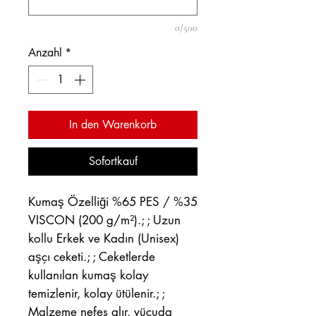
0/500
Anzahl
*
In den Warenkorb
Sofortkauf
Kumaş Özelliği %65 PES / %35
VISCON (200 g/m²).; ; Uzun
kollu Erkek ve Kadın (Unisex)
aşçı ceketi.; ; Ceketlerde
kullanılan kumaş kolay
temizlenir, kolay ütülenir.; ;
Malzeme nefes alır, vücuda