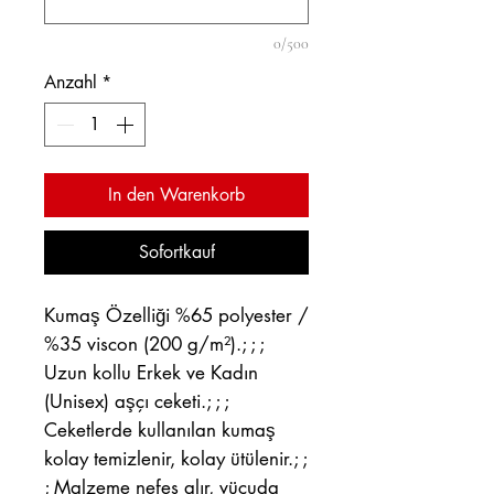
0/500
Anzahl
*
In den Warenkorb
Sofortkauf
Kumaş Özelliği %65 polyester /
%35 viscon (200 g/m²).; ; ;
Uzun kollu Erkek ve Kadın
(Unisex) aşçı ceketi.; ; ;
Ceketlerde kullanılan kumaş
kolay temizlenir, kolay ütülenir.; ;
; Malzeme nefes alır, vücuda