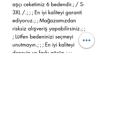
aşçı ceketimiz 6 bedendir.; / S-
3XL /.; ; ; En iyi kaliteyi garanti
ediyoruz.; ; Mağazamızdan
risksiz alışveriş yapabilirsiniz.; ;
; Lütfen bedeninizi seçmeyi
unutmayın.; ; ; En iyi kaliteyi
deneyin ve farkı görün.; ; ;
Ulus Mah. Cahit Sitki Cad.
Nr.: 32/B Kepez - ANTALYA
Handy:
+90 554 884 29 61
Telefon:
+90 242 344 33 22
Wichtige Informationen