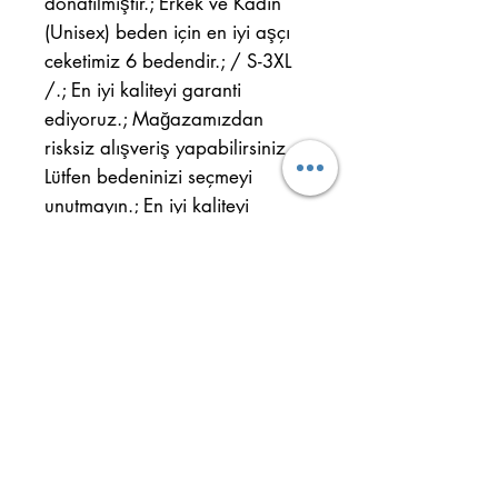
donatılmıştır.; Erkek ve Kadın
(Unisex) beden için en iyi aşçı
ceketimiz 6 bedendir.; / S-3XL
/.; En iyi kaliteyi garanti
ediyoruz.; Mağazamızdan
risksiz alışveriş yapabilirsiniz.;
Lütfen bedeninizi seçmeyi
unutmayın.; En iyi kaliteyi
deneyin ve farkı görün.;
Ulus District Cahit Sıtkı Street.
No : 32/B Kepez - ANTALYA
Mobile:
+90 554 884 29 61
Phone:
+90 242 344 33 22