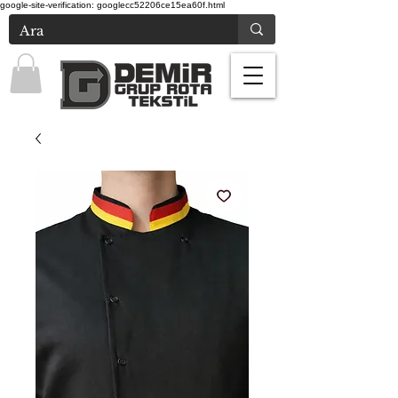
google-site-verification: googlecc52206ce15ea60f.html