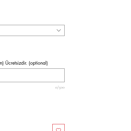
ice
m) Ücretsizdir. (optional)
0/500