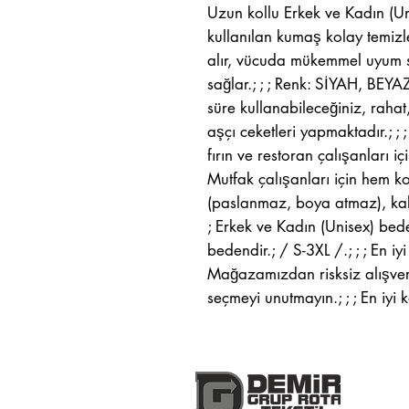
Uzun kollu Erkek ve Kadın (Uni
kullanılan kumaş kolay temizle
alır, vücuda mükemmel uyum s
sağlar.; ; ; Renk: SİYAH, BEYA
süre kullanabileceğiniz, raha
aşçı ceketleri yapmaktadır.; ; ;
fırın ve restoran çalışanları içi
Mutfak çalışanları için hem konf
(paslanmaz, boya atmaz), kalem
; Erkek ve Kadın (Unisex) bede
bedendir.; / S-3XL /.; ; ; En iyi
Mağazamızdan risksiz alışveriş
seçmeyi unutmayın.; ; ; En iyi k