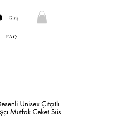
Giriş
FAQ
esenli Unisex Çıtçıtlı
şçı Mutfak Ceket Süs