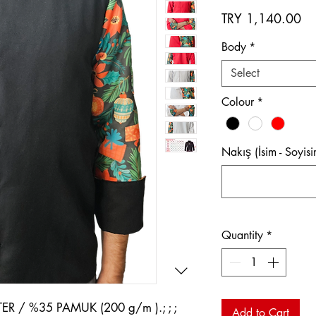
Pr
TRY 1,140.00
Body
*
Select
Colour
*
Nakış (İsim - Soyisi
Quantity
*
ER / %35 PAMUK (200 g/m ).; ; ;
Add to Cart