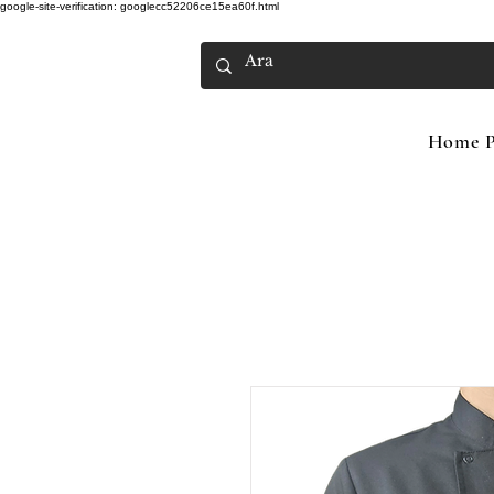
google-site-verification: googlecc52206ce15ea60f.html
Home P