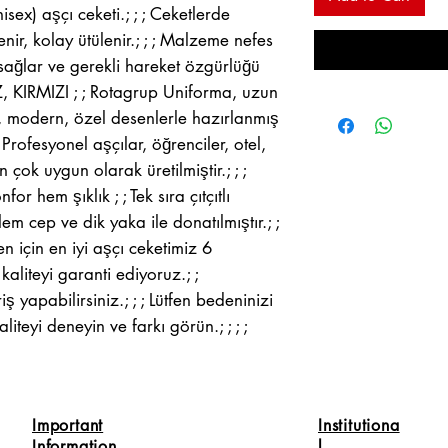
sex) aşçı ceketi.; ; ; Ceketlerde
nir, kolay ütülenir.; ; ; Malzeme nefes
ağlar ve gerekli hareket özgürlüğü
Z, KIRMIZI ; ; Rotagrup Uniforma, uzun
t, modern, özel desenlerle hazırlanmış
 Profesyonel aşçılar, öğrenciler, otel,
n çok uygun olarak üretilmiştir.; ; ;
or hem şıklık ; ; Tek sıra çıtçıtlı
 cep ve dik yaka ile donatılmıştır.; ;
n için en iyi aşçı ceketimiz 6
 kaliteyi garanti ediyoruz.; ;
 yapabilirsiniz.; ; ; Lütfen bedeninizi
aliteyi deneyin ve farkı görün.; ; ; ;
Important
Institutiona
Information
l