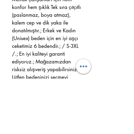
konfor hem şıklık Tek sıra çıtçıtlı
(paslanmaz, boya atmaz),
kalem cep ve dik yaka ile
donatılmıştır.; Erkek ve Kadın
(Unisex) beden için en iyi aşçı
ceketimiz 6 bedendir.; / S-3XL
/.; En iyi kaliteyi garanti
ediyoruz.; Mağazamızdan
risksiz alışveriş yapabilirsiniz.;
Lütfen bedeninizi seçmeyi
unutmayın.; En iyi kaliteyi
deneyin ve farkı görün.;