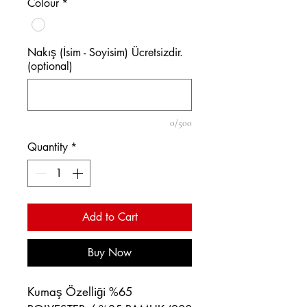
Colour
*
Nakış (İsim - Soyisim) Ücretsizdir.
(optional)
0/500
Quantity
*
Add to Cart
Buy Now
Kumaş Özelliği %65