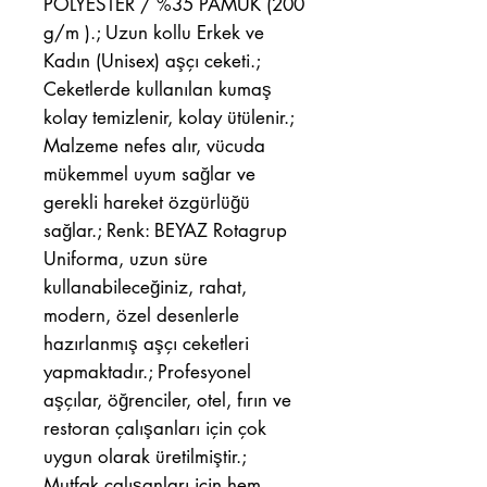
POLYESTER / %35 PAMUK (200
g/m ).; Uzun kollu Erkek ve
Kadın (Unisex) aşçı ceketi.;
Ceketlerde kullanılan kumaş
kolay temizlenir, kolay ütülenir.;
Malzeme nefes alır, vücuda
mükemmel uyum sağlar ve
gerekli hareket özgürlüğü
sağlar.; Renk: BEYAZ Rotagrup
Uniforma, uzun süre
kullanabileceğiniz, rahat,
modern, özel desenlerle
hazırlanmış aşçı ceketleri
yapmaktadır.; Profesyonel
aşçılar, öğrenciler, otel, fırın ve
restoran çalışanları için çok
uygun olarak üretilmiştir.;
Mutfak çalışanları için hem