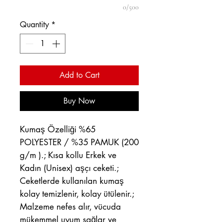
0/500
Quantity
*
Add to Cart
Buy Now
Kumaş Özelliği %65
POLYESTER / %35 PAMUK (200
g/m ).; Kısa kollu Erkek ve
Kadın (Unisex) aşçı ceketi.;
Ceketlerde kullanılan kumaş
kolay temizlenir, kolay ütülenir.;
Malzeme nefes alır, vücuda
mükemmel uyum sağlar ve