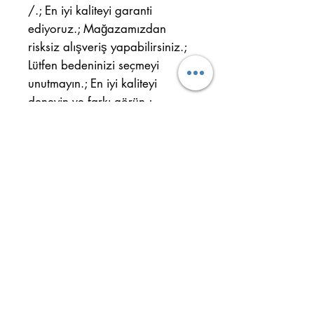
/.; En iyi kaliteyi garanti
ediyoruz.; Mağazamızdan
risksiz alışveriş yapabilirsiniz.;
Lütfen bedeninizi seçmeyi
unutmayın.; En iyi kaliteyi
deneyin ve farkı görün.;
Ulus District Cahit Sıtkı Street.
No : 32/B Kepez - ANTALYA
Mobile:
+90 554 884 29 61
Phone:
+90 242 344 33 22
Important Information
Delivery and Return Conditions