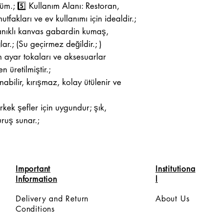
m.; 5️⃣ Kullanım Alanı: Restoran,
utfakları ve ev kullanımı için idealdir.;
anıklı kanvas gabardin kumaş,
r.; (Su geçirmez değildir.; )
n ayar tokaları ve aksesuarlar
n üretilmiştir.;
abilir, kırışmaz, kolay ütülenir ve
rkek şefler için uygundur; şık,
ruş sunar.;
Important
Institutiona
Information
l
Delivery and Return
About Us
Conditions