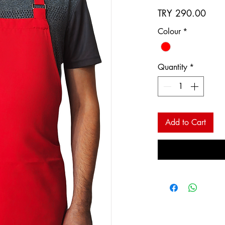
Price
TRY 290.00
Colour
*
Quantity
*
Add to Cart