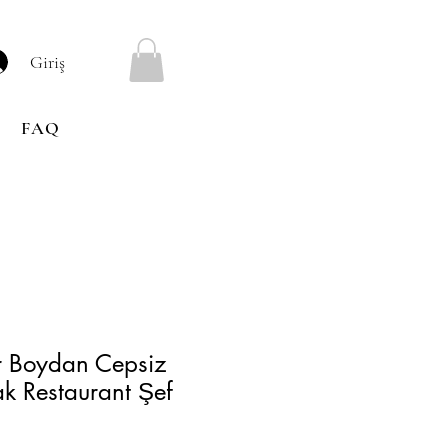
Giriş
FAQ
r Boydan Cepsiz
ak Restaurant Şef