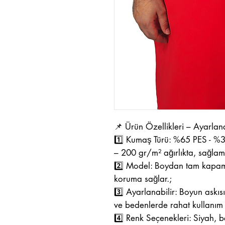
📌 Ürün Özellikleri – Ayarla
1️⃣ Kumaş Türü: %65 PES - 
– 200 gr/m² ağırlıkta, sağlam
2️⃣ Model: Boydan tam kapam
koruma sağlar.;
3️⃣ Ayarlanabilir: Boyun askısı
ve bedenlerde rahat kullanım 
4️⃣ Renk Seçenekleri: Siyah, b