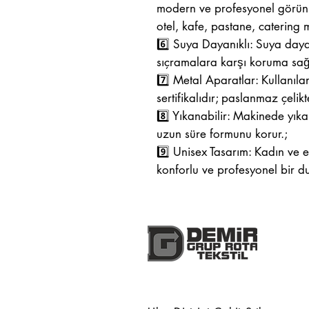
modern ve profesyonel görünü
otel, kafe, pastane, catering m
6️⃣ Suya Dayanıklı: Suya day
sıçramalara karşı koruma sağla
7️⃣ Metal Aparatlar: Kullanıla
sertifikalıdır; paslanmaz çelikte
8️⃣ Yıkanabilir: Makinede yıkan
uzun süre formunu korur.;
9️⃣ Unisex Tasarım: Kadın ve e
konforlu ve profesyonel bir du