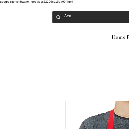
google-site-verification: googlecc52206ce15ea60f.html
Home P