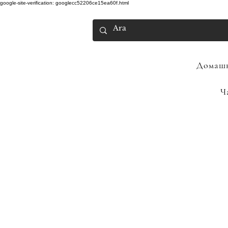
google-site-verification: googlecc52206ce15ea60f.html
Домашн
Ч