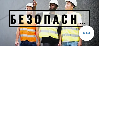
БЕЗОПАСНОСТЬ ТРУДА
Улус Мах. Кахит Ситки Кэд.
№: 32/Б Кепез - АНТАЛИЯ
Мобильный:
+90 554 884 29 61
Телефон:
+90 242 344 33 22
Важная информация
Условия доставки и возврата
Конфиденциальность и
безопасность