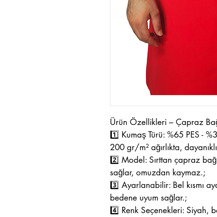
Ürün Özellikleri – Çapraz B
1️⃣ Kumaş Türü: %65 PES - 
200 gr/m² ağırlıkta, dayanıkl
2️⃣ Model: Sırttan çapraz bağ
sağlar, omuzdan kaymaz.;
3️⃣ Ayarlanabilir: Bel kısmı ay
bedene uyum sağlar.;
4️⃣ Renk Seçenekleri: Siyah, b