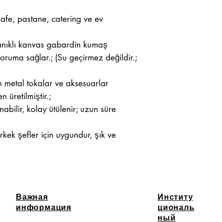
kafe, pastane, catering ve ev
anıklı kanvas gabardin kumaş
oruma sağlar.; (Su geçirmez değildir.;
n metal tokalar ve aksesuarlar
n üretilmiştir.;
abilir, kolay ütülenir; uzun süre
rkek şefler için uygundur, şık ve
Важная
Институ
информация
циональ
ный