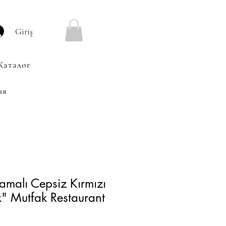
Giriş
Каталог
ия
malı Cepsiz Kırmızı
k" Mutfak Restaurant