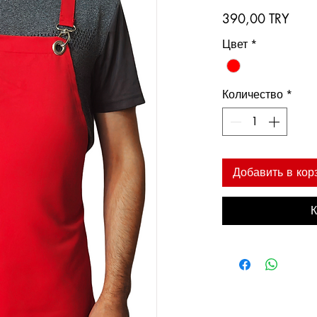
Цен
390,00 TRY
Цвет
*
Количество
*
Добавить в кор
К