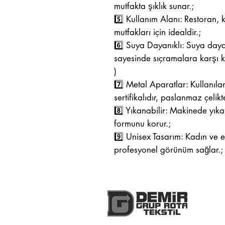
mutfakta şıklık sunar.;
5️⃣ Kullanım Alanı: Restoran, 
mutfakları için idealdir.;
6️⃣ Suya Dayanıklı: Suya day
sayesinde sıçramalara karşı k
)
7️⃣ Metal Aparatlar: Kullanıla
sertifikalıdır, paslanmaz çelikte
8️⃣ Yıkanabilir: Makinede yıkan
formunu korur.;
9️⃣ Unisex Tasarım: Kadın ve e
profesyonel görünüm sağlar.;