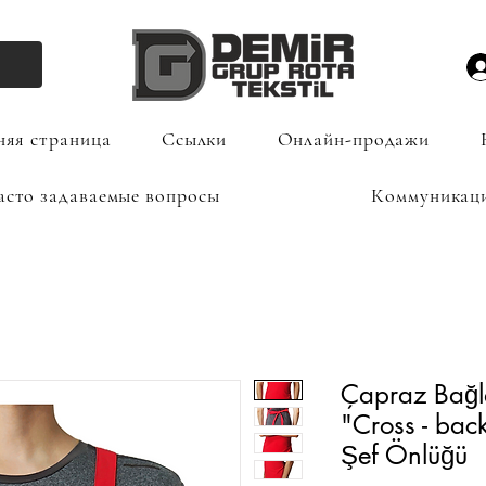
яя страница
Ссылки
Онлайн-продажи
асто задаваемые вопросы
Коммуникац
Çapraz Bağla
"Cross - bac
Şef Önlüğü