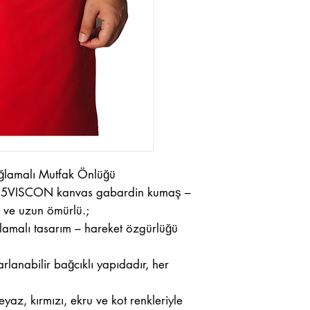
ağlamalı Mutfak Önlüğü
%35VISCON kanvas gabardin kumaş –
ı ve uzun ömürlü.;
lamalı tasarım – hareket özgürlüğü
arlanabilir bağcıklı yapıdadır, her
eyaz, kırmızı, ekru ve kot renkleriyle