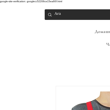
google-site-verification: googlecc52206ce15ea60f.html
Домашн
Ч