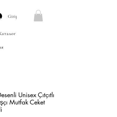
Giriş
Каталог
ия
esenli Unisex Çıtçıtlı
şçı Mutfak Ceket
i