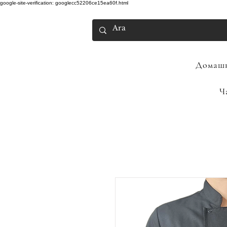
google-site-verification: googlecc52206ce15ea60f.html
Домашн
Ч