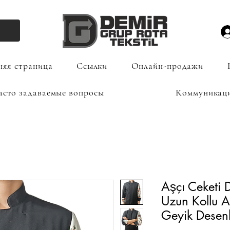
яя страница
Ссылки
Онлайн-продажи
асто задаваемые вопросы
Коммуникац
Aşçı Ceketi D
Uzun Kollu A
Geyik Desenl