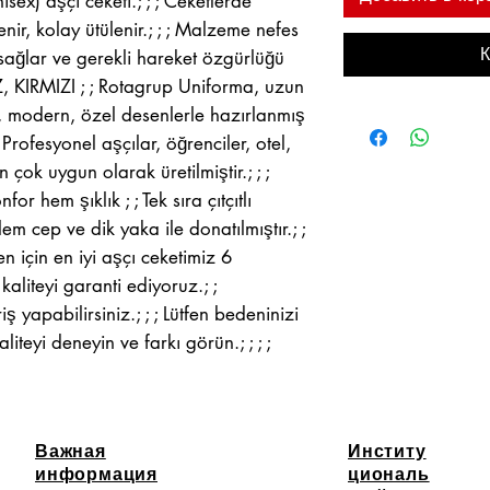
sex) aşçı ceketi.; ; ; Ceketlerde
nir, kolay ütülenir.; ; ; Malzeme nefes
К
ağlar ve gerekli hareket özgürlüğü
Z, KIRMIZI ; ; Rotagrup Uniforma, uzun
t, modern, özel desenlerle hazırlanmış
 Profesyonel aşçılar, öğrenciler, otel,
n çok uygun olarak üretilmiştir.; ; ;
or hem şıklık ; ; Tek sıra çıtçıtlı
 cep ve dik yaka ile donatılmıştır.; ;
n için en iyi aşçı ceketimiz 6
 kaliteyi garanti ediyoruz.; ;
 yapabilirsiniz.; ; ; Lütfen bedeninizi
aliteyi deneyin ve farkı görün.; ; ; ;
Важная
Институ
информация
циональ