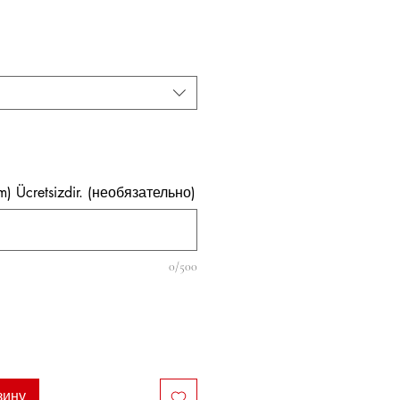
на
im) Ücretsizdir. (необязательно)
0/500
зину