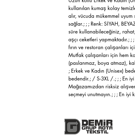
Uzun kollu Erkek ve Kadın (Uni
kullanılan kumaş kolay temizle
alır, vücuda mükemmel uyum s
sağlar.; ; ; Renk: SİYAH, BEYA
süre kullanabileceğiniz, raha
aşçı ceketleri yapmaktadır.; ; ;
fırın ve restoran çalışanları içi
Mutfak çalışanları için hem konf
(paslanmaz, boya atmaz), kalem
; Erkek ve Kadın (Unisex) bede
bedendir.; / S-3XL /.; ; ; En iyi
Mağazamızdan risksiz alışveriş
seçmeyi unutmayın.; ; ; En iyi k