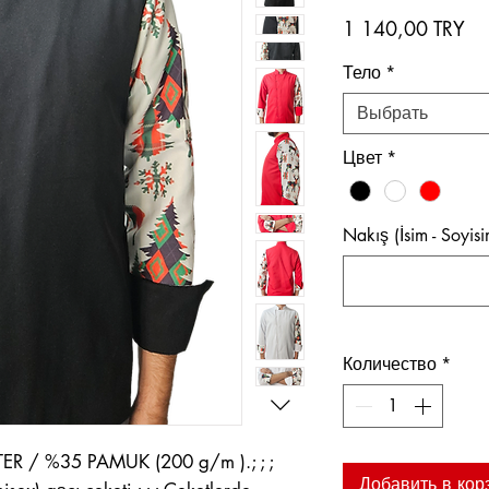
Це
1 140,00 TRY
Тело
*
Выбрать
Цвет
*
Nakış (İsim - Soyis
Количество
*
ER / %35 PAMUK (200 g/m ).; ; ;
Добавить в кор