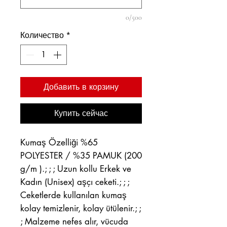
0/500
Количество
*
Добавить в корзину
Купить сейчас
Kumaş Özelliği %65
POLYESTER / %35 PAMUK (200
g/m ).; ; ; Uzun kollu Erkek ve
Kadın (Unisex) aşçı ceketi.; ; ;
Ceketlerde kullanılan kumaş
kolay temizlenir, kolay ütülenir.; ;
; Malzeme nefes alır, vücuda