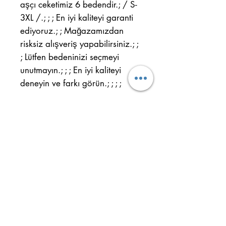
aşçı ceketimiz 6 bedendir.; / S-
3XL /.; ; ; En iyi kaliteyi garanti
ediyoruz.; ; Mağazamızdan
risksiz alışveriş yapabilirsiniz.; ;
; Lütfen bedeninizi seçmeyi
unutmayın.; ; ; En iyi kaliteyi
deneyin ve farkı görün.; ; ; ;
Улус Мах. Кахит Ситки Кэд.
№: 32/Б Кепез - АНТАЛИЯ
Мобильный:
+90 554 884 29 61
Телефон:
+90 242 344 33 22
Важная информация