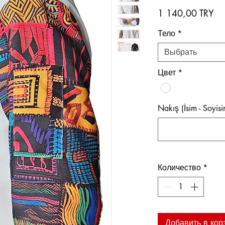
Це
1 140,00 TRY
Тело
*
Выбрать
Цвет
*
Nakış (İsim - Soyis
Количество
*
Добавить в кор