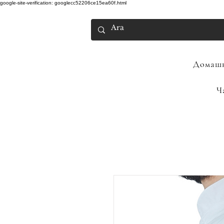
google-site-verification: googlecc52206ce15ea60f.html
Домашн
Ч