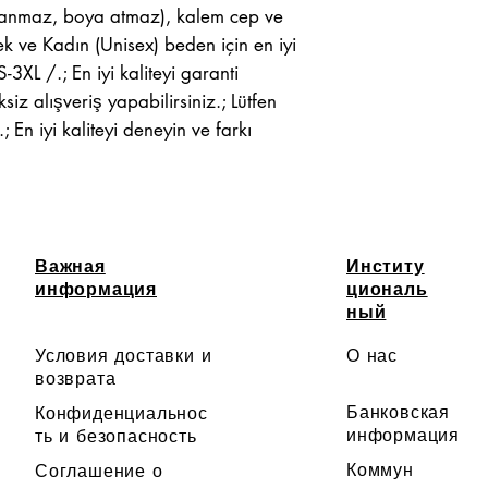
paslanmaz, boya atmaz), kalem cep ve
kek ve Kadın (Unisex) beden için en iyi
-3XL /.; En iyi kaliteyi garanti
z alışveriş yapabilirsiniz.; Lütfen
 En iyi kaliteyi deneyin ve farkı
Важная
Институ
информация
циональ
ный
Условия доставки и
О нас
возврата
Банковская
Конфиденциальнос
информация
ть и безопасность
Коммун
Соглашение о