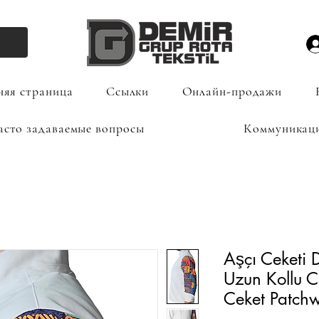
яя страница
Ссылки
Онлайн-продажи
асто задаваемые вопросы
Коммуникац
Aşçı Ceketi D
Uzun Kollu C
Ceket Patch