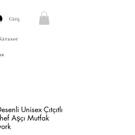
Giriş
Каталог
ия
esenli Unisex Çıtçıtlı
hef Aşçı Mutfak
work