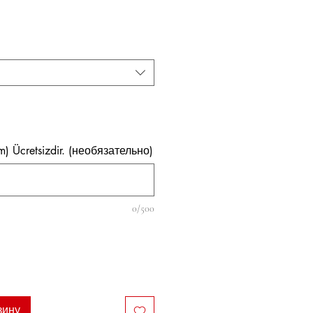
на
im) Ücretsizdir. (необязательно)
0/500
зину