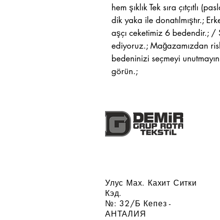
hem şıklık Tek sıra çıtçıtlı (
dik yaka ile donatılmıştır.; Er
aşçı ceketimiz 6 bedendir.; / S
ediyoruz.; Mağazamızdan risksi
bedeninizi seçmeyi unutmayın.;
görün.;
Улус Мах. Кахит Ситки
Кэд.
№: 32/Б Кепез -
АНТАЛИЯ