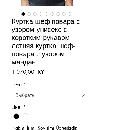
Куртка шеф-повара с
узором унисекс с
коротким рукавом
летняя куртка шеф-
повара с узором
мандан
Цена
1 070,00 TRY
Тело
*
Цвет
*
Nakış (İsim - Soyisim) Ücretsizdir.