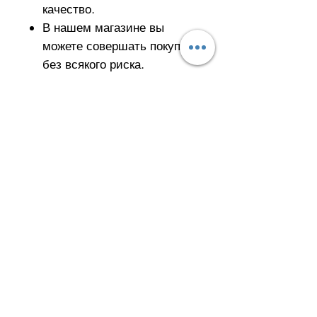
качество.
В нашем магазине вы
можете совершать покупки
без всякого риска.
Пожалуйста, не забудьте
выбрать свой размер.
Попробуйте лучшее
качество и почувствуйте
разницу.
Улус Мах. Кахит Ситки Кэд.
№: 32/Б Кепез - АНТАЛИЯ
Мобильный:
+90 554 884 29 61