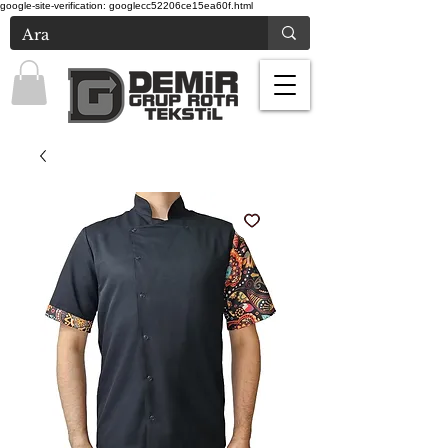
google-site-verification: googlecc52206ce15ea60f.html