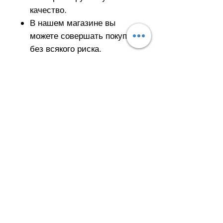
качество.
В нашем магазине вы
можете совершать покупки
без всякого риска.
Пожалуйста, не забудьте
выбрать свой размер.
Попробуйте лучшее
качество и почувствуйте
разницу.
Улус Мах. Кахит Ситки Кэд.
№: 32/Б Кепез - АНТАЛИЯ
Мобильный:
+90 554 884 29 61