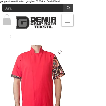
google-site-verification: googlecc52206ce15ea60f.html