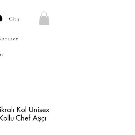
Giriş
Каталог
ия
ikralı Kol Unisex
 Kollu Chef Aşçı
t