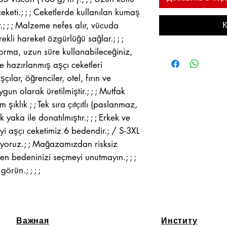
eketi.; ; ; Ceketlerde kullanılan kumaş
r.; ; ; Malzeme nefes alır, vücuda
К
li hareket özgürlüğü sağlar.; ; ;
forma, uzun süre kullanabileceğiniz,
e hazırlanmış aşçı ceketleri
çılar, öğrenciler, otel, fırın ve
gun olarak üretilmiştir.; ; ; Mutfak
şıklık ; ; Tek sıra çıtçıtlı (paslanmaz,
yaka ile donatılmıştır.; ; ; Erkek ve
yi aşçı ceketimiz 6 bedendir.; / S-3XL
 ediyoruz.; ; Mağazamızdan risksiz
ütfen bedeninizi seçmeyi unutmayın.; ; ;
görün.; ; ; ;
Важная
Институ