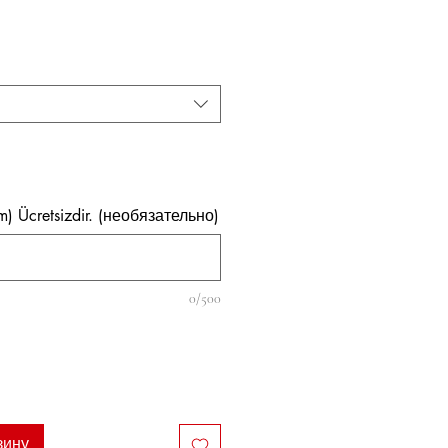
на
im) Ücretsizdir. (необязательно)
0/500
зину