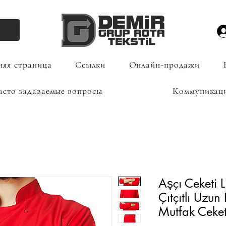
яя страница
Ссылки
Онлайн-продажи
асто задаваемые вопросы
Коммуникац
Aşçı Ceketi L
Çıtçıtlı Uzun
Mutfak Ceke