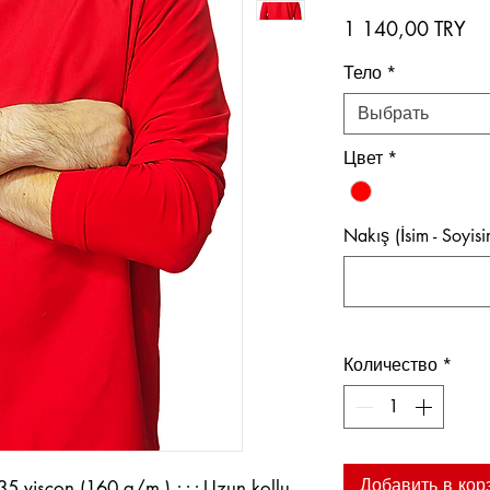
Це
1 140,00 TRY
Тело
*
Выбрать
Цвет
*
Nakış (İsim - Soyis
Количество
*
Добавить в кор
 viscon (160 g/m ).; ; ; Uzun kollu