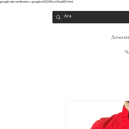
google-site-verification: googlecc52206ce15ea60f.html
Домашн
Ч