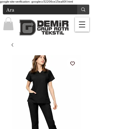
google-site-verification: googlecc52206ce15ea60f.html