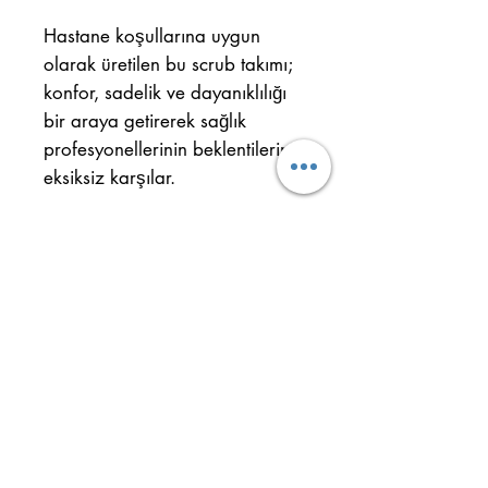
Hastane koşullarına uygun
olarak üretilen bu scrub takımı;
konfor, sadelik ve dayanıklılığı
bir araya getirerek sağlık
profesyonellerinin beklentilerini
eksiksiz karşılar.
Улус Мах. Кахит Ситки Кэд.
№: 32/Б Кепез - АНТАЛИЯ
Мобильный:
+90 554 884 29 61
Телефон:
+90 242 344 33 22
Важная информация